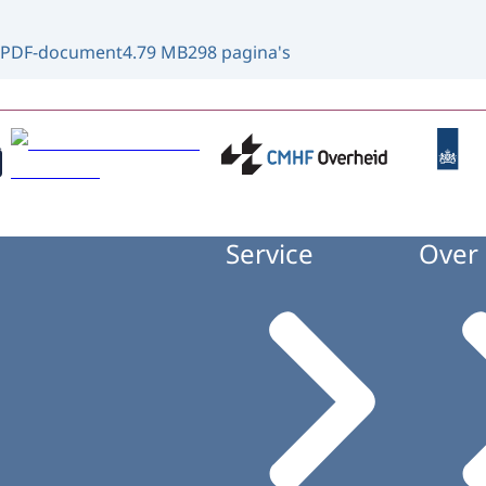
PDF-document
4.79 MB
298 pagina's
Service
Over 