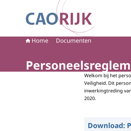
Naar de homepage van CAO Rijk
Home
Documenten
Personeelsregleme
Welkom bij het perso
Veiligheid. Dit pers
inwerkingtreding va
2020.
Download:
P