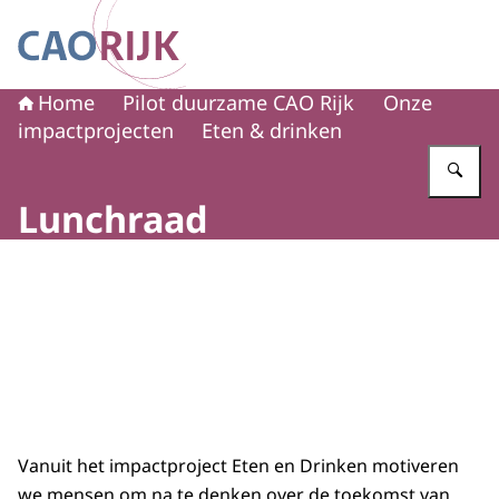
Naar de homepage van CAO Rijk
Home
Pilot duurzame CAO Rijk
Onze
impactprojecten
Eten & drinken
Vu
Lunchraad
Beeld: © Pilot duurzame CAO Rijk
Vanuit het impactproject Eten en Drinken motiveren
we mensen om na te denken over de toekomst van