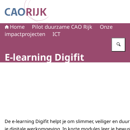
Naar de homepage van CAO Rijk
Home
Pilot duurzame CAO Rijk
Onze
impactprojecten
ICT
Vu
E-learning Digifit
Beeld: © Pilot duurzame CAO Rijk
De e-learning Digifit helpt je om slimmer, veiliger en du
je digitale werkomgeving. In korte modules leer je bew