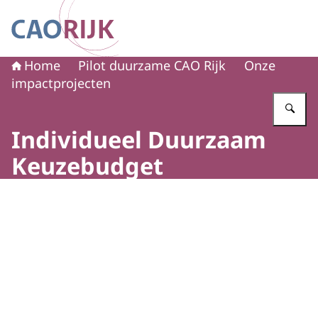
Naar de homepage van CAO Rijk
Home
Pilot duurzame CAO Rijk
Onze
impactprojecten
Vu
Individueel Duurzaam
Keuzebudget
Beeld: © Pilot duurzame CAO Rijk