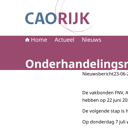
Naar de homepage van CAO Rijk
Home
Actueel
Nieuws
Onderhandelingsre
Nieuwsbericht
23-06-
De vakbonden FNV, 
hebben op 22 juni 20
De volgende stap is 
Op donderdag 7 juli