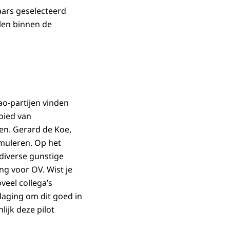
aars geselecteerd
len binnen de
o-partijen vinden
bied van
en. Gerard de Koe,
imuleren. Op het
diverse gunstige
ng voor OV. Wist je
veel collega’s
aging om dit goed in
ijk deze pilot