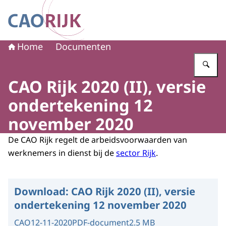
Naar de homepage van CAO Rijk
Home
Documenten
Vu
CAO Rijk 2020 (II), versie
ondertekening 12
november 2020
De CAO Rijk regelt de arbeidsvoorwaarden van
werknemers in dienst bij de
sector Rijk
.
Download:
CAO Rijk 2020 (II), versie
ondertekening 12 november 2020
CAO
12-11-2020
PDF-document
2.5 MB