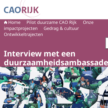
Naar de homepage van CAO Rijk
Home
Pilot duurzame CAO Rijk
Onze
impactprojecten
Gedrag & cultuur
Ontwikkeltrajecten
Interview met een
duurzaamheidsambassade
Beeld: © Pilot duurzame CAO Rijk