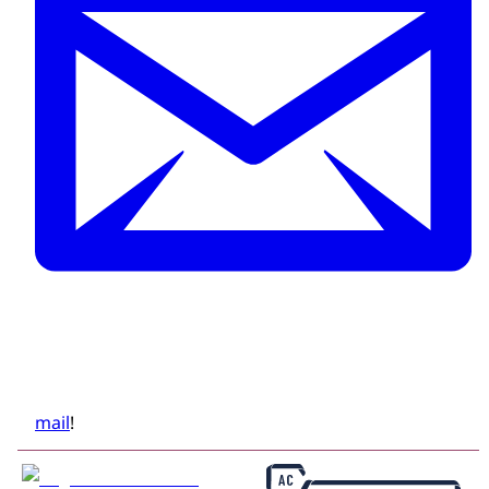
mail
!