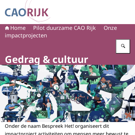
Naar de homepage van CAO Rijk
Home
Pilot duurzame CAO Rijk
Onze
impactprojecten
Vu
Gedrag & cultuur
Beeld: © Pilot duurzame CAO Rijk
Onder de naam Bespreek Het! organiseert dit
impactproject activiteiten om mensen meer bewust te